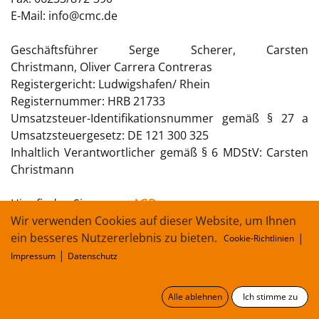
E-Mail:
info@cmc.de
Geschäftsführer Serge Scherer, Carsten
Christmann, Oliver Carrera Contreras
Registergericht: Ludwigshafen/ Rhein
Registernummer: HRB 21733
Umsatzsteuer-Identifikationsnummer gemäß § 27 a
Umsatzsteuergesetz: DE 121 300 325
Inhaltlich Verantwortlicher gemäß § 6 MDStV: Carsten
Christmann
Hier finden Sie unsere
AGB
Wir verwenden Cookies auf dieser Website, um Ihnen
ein besseres Nutzererlebnis zu bieten.
|
Cookie-Richtlinien
Fachbeiträge, Texte und Bilder: CMC Klebetechnik
|
Impressum
Datenschutz
GmbH
Alle ablehnen
Ich stimme zu