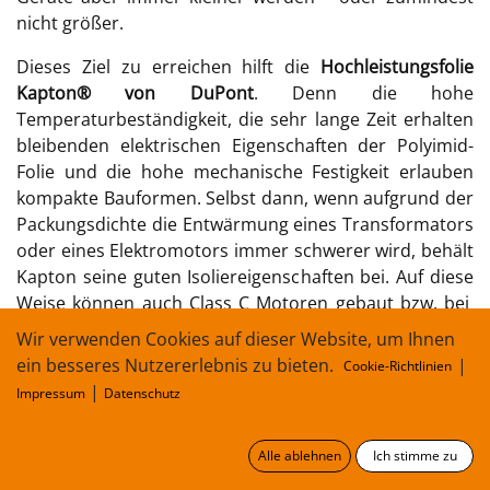
nicht größer.
Dieses Ziel zu erreichen hilft die
Hochleistungsfolie
Kapton® von DuPont
. Denn die hohe
Temperaturbeständigkeit, die sehr lange Zeit erhalten
bleibenden elektrischen Eigenschaften der Polyimid-
Folie und die hohe mechanische Festigkeit erlauben
kompakte Bauformen. Selbst dann, wenn aufgrund der
Packungsdichte die Entwärmung eines Transformators
oder eines Elektromotors immer schwerer wird, behält
Kapton seine guten Isoliereigenschaften bei. Auf diese
Weise können auch Class C Motoren gebaut bzw. bei
Class H Motoren extrem verlängert Laufzeiten erzielt
Wir verwenden Cookies auf dieser Website, um Ihnen
werden. Denn ein Hauptgrund für das Versagen einer
ein besseres Nutzererlebnis zu bieten.
|
Cookie-Richtlinien
Isolation ist die vorzeitige Alterung durch
|
Impressum
Datenschutz
Wärmeeinwirkung.
In modernen Antriebssträngen werden Isolationen
Alle ablehnen
Ich stimme zu
jedoch noch auf eine weitere Art und Weise belastet: