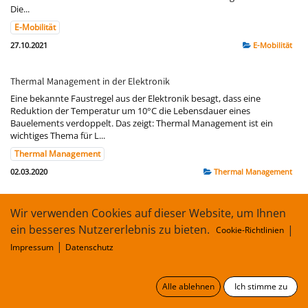
Die...
E-Mobilität
27.10.2021
E-Mobilität
Thermal Management in der Elektronik
Eine bekannte Faustregel aus der Elektronik besagt, dass eine
Reduktion der Temperatur um 10°C die Lebensdauer eines
Bauelements verdoppelt. Das zeigt: Thermal Management ist ein
wichtiges Thema für L...
Thermal Management
02.03.2020
Thermal Management
Isolationswerkstoffe für Hybrid- und vollelektrische Automobile
Wir verwenden Cookies auf dieser Website, um Ihnen
Das erste „Automobil“ von Carl Benz von 1886 kam noch weitgehend
ein besseres Nutzererlebnis zu bieten.
|
Cookie-Richtlinien
ohne Elektrik aus – die Hochspannungszündanlage stellte nahezu die
|
Impressum
Datenschutz
gesamte Elektrifizierung dar. Heutige Fahrzeuge ähneln dagegen „roll...
E-Mobilität
Kapton® FN
Kapton® HN
Kapton® MT
03.12.2019
E-Mobilität
Alle ablehnen
Ich stimme zu