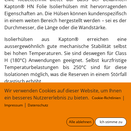
Kapton® HN Folie Isolierhülsen mit hervorragenden
Eigenschaften an. Die Hülsen können kundenspezifisch
in einem weiten Bereich hergestellt werden – sei es der
Durchmesser, die Länge oder die Wandstärke.
Isolierhülsen aus Kapton® erreichen eine
aussergewöhnlich gute mechanische Stabilität selbst
bei hohen Temperaturen. Sie sind deswegen für Class
H (180°C) Anwendungen geeignet. Selbst kurzfristige
Temperaturbelastungen bis 250°C sind für diese
Isolationen möglich, was die Reserven in einem Störfall
drastisch erhöht.
Wir verwenden Cookies auf dieser Website, um Ihnen
Mehrlagige, präzisionsgewickelte Schutzhülsen aus
ein besseres Nutzererlebnis zu bieten.
|
Cookie-Richtlinien
Kapton® von DuPont haben eine sehr gute
|
Impressum
Datenschutz
Dielektrische Spannungsfestigkeit, die auch bei sehr
hohen und sehr niedrigen Temperaturen nicht
verloren geht. Für Anwendungen, in denen ein sehr
Alle ablehnen
Ich stimme zu
dünner, runder Isolationsaufbau benötigt wird, sind