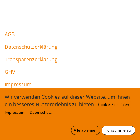
AGB​
Datenschutzerklärung
Transparenzerklärung
GHV
Impressum
Wir verwenden Cookies auf dieser Website, um Ihnen
ein besseres Nutzererlebnis zu bieten.
|
Cookie-Richtlinien
|
Impressum
Datenschutz
Alle ablehnen
Ich stimme zu
Copyright © cmc Klebetechnik GmbH
Deutsch